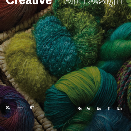
Creative
Art Design
01
Ru
Ar
Es
Tr
En